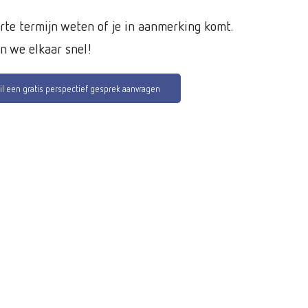
orte termijn weten of je in aanmerking komt.
en we elkaar snel!
wil een gratis perspectief gesprek aanvragen