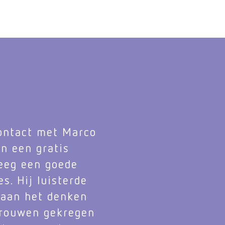
contact met Marco
n een gratis
reeg een goede
s. Hij luisterde
j aan het denken
rtrouwen gekregen