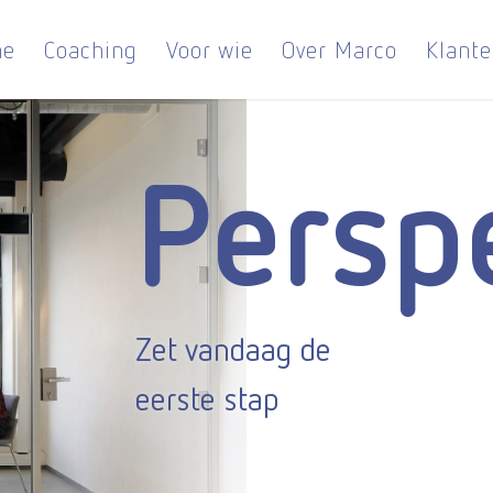
me
Coaching
Voor wie
Over Marco
Klante
Persp
Zet vandaag de
eerste stap