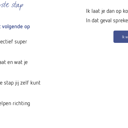
ste stap
Ik laat je dan op k
In dat geval sprek
t volgende op
Ik 
ectief super
taat en wat je
 stap jij zelf kunt
elpen richting